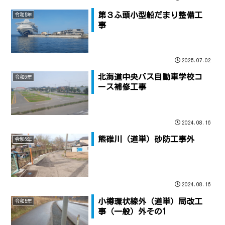
第３ふ頭小型船だまり整備工
令和5年
事
2025.07.02
北海道中央バス自動車学校コ
令和6年
ース補修工事
2024.08.16
熊碓川（道単）砂防工事外
令和6年
2024.08.16
小樽環状線外（道単）局改工
令和5年
事（一般）外その1