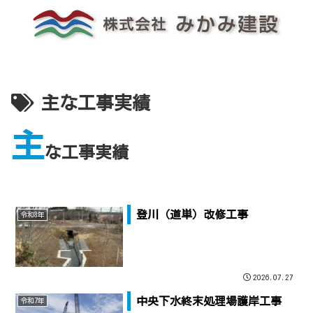
主な工事実績
主
な工事実績
登川（道単）改修工事
令和8年
2026.07.27
中央下水終末処理場護岸工事
令和7年